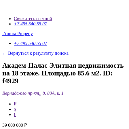
Свяжитесь со мной
+7 495 540 55 07
Aurora Property
+7 495 540 55 07
← Вернуться к результату поиска
Академ-Палас Элитная недвижимость
на 18 этаже. Площадью 85.6 м2.
ID:
f4929
Вернадского пр-кт,, д. 80А, к. 1
₽
$
€
39 000 000
₽