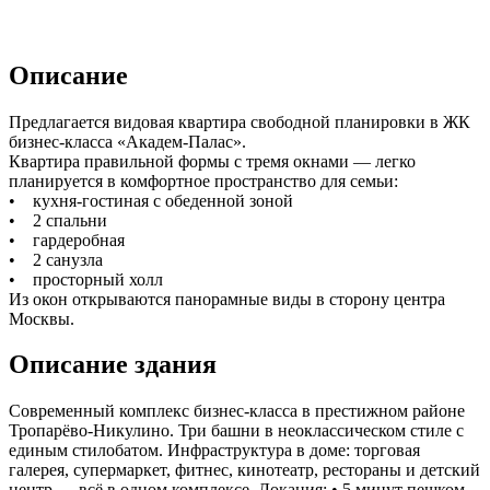
Описание
Предлагается видовая квартира свободной планировки в ЖК
бизнес-класса «Академ-Палас».
Квартира правильной формы с тремя окнами — легко
планируется в комфортное пространство для семьи:
• кухня-гостиная с обеденной зоной
• 2 спальни
• гардеробная
• 2 санузла
• просторный холл
Из окон открываются панорамные виды в сторону центра
Москвы.
Описание здания
Современный комплекс бизнес-класса в престижном районе
Тропарёво-Никулино. Три башни в неоклассическом стиле с
единым стилобатом. Инфраструктура в доме: торговая
галерея, супермаркет, фитнес, кинотеатр, рестораны и детский
центр — всё в одном комплексе. Локация: • 5 минут пешком