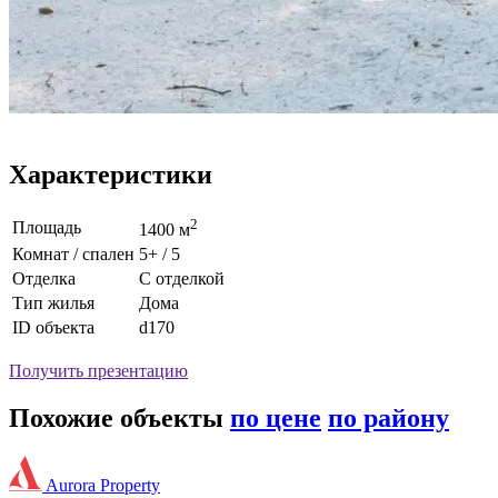
Характеристики
2
Площадь
1400 м
Комнат / спален
5+ / 5
Отделка
С отделкой
Тип жилья
Дома
ID объекта
d170
Получить презентацию
Похожие объекты
по цене
по району
Aurora Property