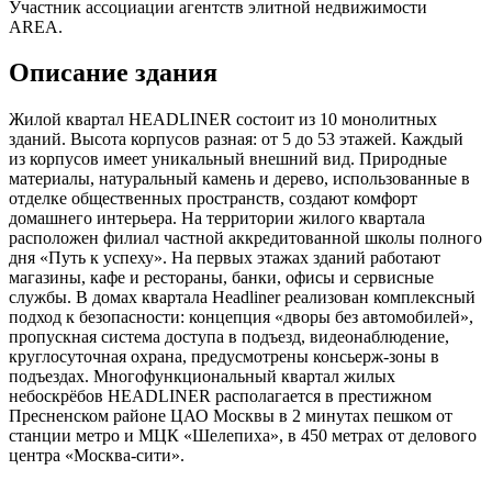
Участник ассоциации агентств элитной недвижимости
AREA.
Описание здания
Жилой квартал HEADLINER состоит из 10 монолитных
зданий. Высота корпусов разная: от 5 до 53 этажей. Каждый
из корпусов имеет уникальный внешний вид. Природные
материалы, натуральный камень и дерево, использованные в
отделке общественных пространств, создают комфорт
домашнего интерьера. На территории жилого квартала
расположен филиал частной аккредитованной школы полного
дня «Путь к успеху». На первых этажах зданий работают
магазины, кафе и рестораны, банки, офисы и сервисные
службы. В домах квартала Headliner реализован комплексный
подход к безопасности: концепция «дворы без автомобилей»,
пропускная система доступа в подъезд, видеонаблюдение,
круглосуточная охрана, предусмотрены консьерж-зоны в
подъездах. Многофункциональный квартал жилых
небоскрёбов HEADLINER располагается в престижном
Пресненском районе ЦАО Москвы в 2 минутах пешком от
станции метро и МЦК «Шелепиха», в 450 метрах от делового
центра «Москва-сити».