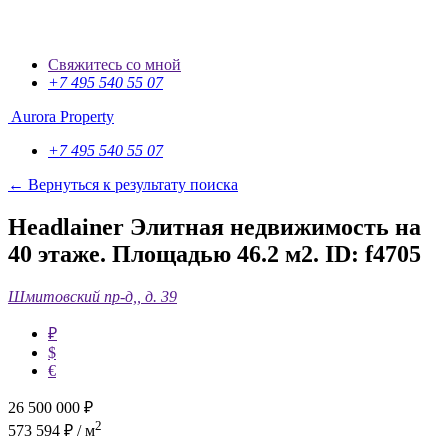
Свяжитесь со мной
+7 495 540 55 07
Aurora Property
+7 495 540 55 07
← Вернуться к результату поиска
Headlainer Элитная недвижимость на
40 этаже. Площадью 46.2 м2.
ID: f4705
Шмитовский пр-д,, д. 39
₽
$
€
26 500 000
₽
2
573 594 ₽ / м