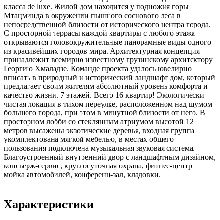
класса de luxe. Жилой дом находится у подножия горы
Мтацминда в окружении пышного соснового леса в
непосредственной близости от исторического центра города.
С просторной террасы каждой квартиры с любого этажа
открываются головокружительные панорамные виды одного
из красивейших городов мира. Архитектурная концепция
принадлежит всемирно известному грузинскому архитектору
Георгию Хмаладзе. Команде проекта удалось ювелирно
вписать в природный и исторический ландшафт дом, который
предлагает своим жителям абсолютный уровень комфорта и
качество жизни. 7 этажей. Всего 16 квартир! Экологически
чистая локация в тихом переулке, расположенном над шумом
большого города, при этом в минутной близости от него. В
просторном лобби со стеклянным атриумом высотой 12
метров высажены экзотические деревья, входная группа
укомплектована мягкой мебелью, в местах общего
пользования подключена музыкальная звуковая система.
Благоустроенный внутренний двор с ландшафтным дизайном,
консьерж-сервис, круглосуточная охрана, фитнес-центр,
мойка автомобилей, конференц-зал, кладовки.
Характеристики