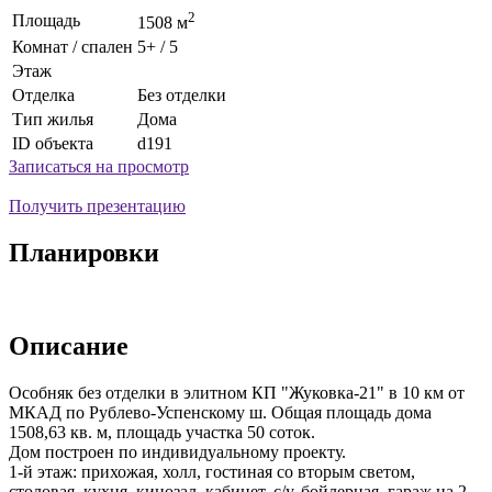
2
Площадь
1508 м
Комнат / спален
5+ / 5
Этаж
Отделка
Без отделки
Тип жилья
Дома
ID объекта
d191
Записаться на просмотр
Получить презентацию
Планировки
Описание
Особняк без отделки в элитном КП "Жуковка-21" в 10 км от
МКАД по Рублево-Успенскому ш. Общая площадь дома
1508,63 кв. м, площадь участка 50 соток.
Дом построен по индивидуальному проекту.
1-й этаж: прихожая, холл, гостиная со вторым светом,
столовая, кухня, кинозал, кабинет, с/у, бойлерная, гараж на 2