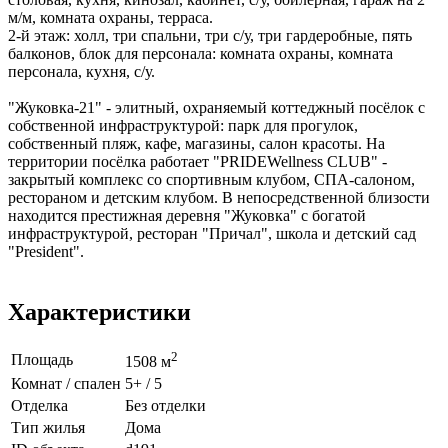
м/м, комната охраны, терраса.
2-й этаж: холл, три спальни, три с/у, три гардеробные, пять
балконов, блок для персонала: комната охраны, комната
персонала, кухня, с/у.
"Жуковка-21" - элитный, охраняемый коттеджный посёлок с
собственной инфраструктурой: парк для прогулок,
собственный пляж, кафе, магазины, салон красоты. На
территории посёлка работает "PRIDEWellness CLUB" -
закрытый комплекс со спортивным клубом, СПА-салоном,
рестораном и детским клубом. В непосредственной близости
находится престижная деревня "Жуковка" с богатой
инфраструктурой, ресторан "Причал", школа и детский сад
"President".
Характеристики
2
Площадь
1508 м
Комнат / спален
5+ / 5
Отделка
Без отделки
Тип жилья
Дома