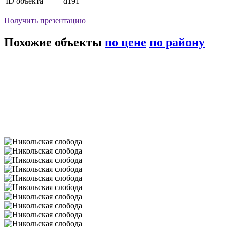
ID объекта
d191
Получить презентацию
Похожие объекты
по цене
по району