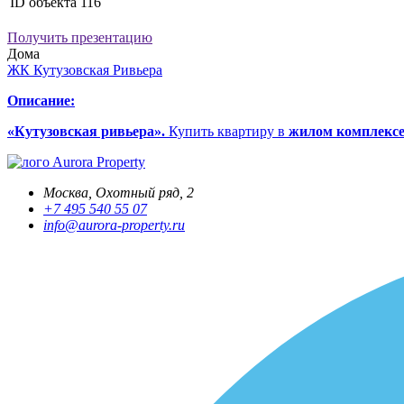
ID объекта
116
Получить презентацию
Дома
ЖК Кутузовская Ривьера
Описание:
«Кутузовская ривьера».
Купить квартиру в
жилом комплексе
Aurora Property
Москва, Охотный ряд, 2
+7 495 540 55 07
info@aurora-property.ru