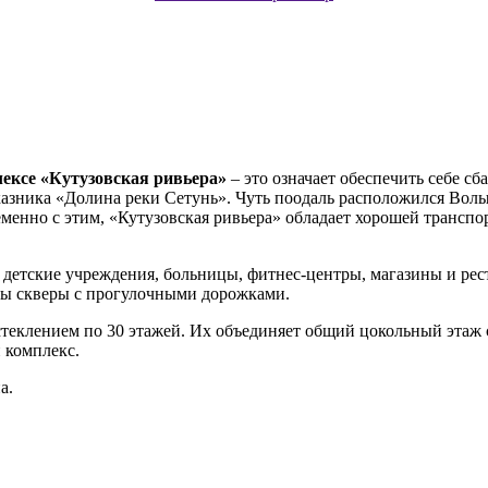
ексе «Кутузовская ривьера»
– это означает обеспечить себе с
азника «Долина реки Сетунь». Чуть поодаль расположился Волын
ременно с этим, «Кутузовская ривьера» обладает хорошей трансп
 детские учреждения, больницы, фитнес-центры, магазины и рес
ты скверы с прогулочными дорожками.
стеклением по 30 этажей. Их объединяет общий цокольный этаж
 комплекс.
а.