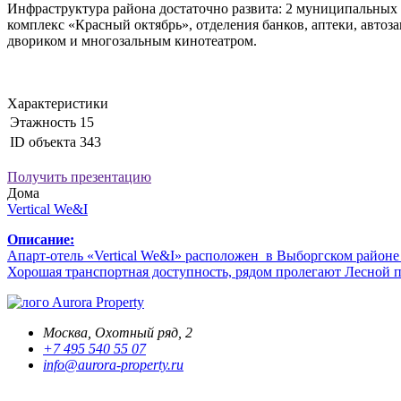
Инфраструктура района достаточно развита: 2 муниципальных 
комплекс «Красный октябрь», отделения банков, аптеки, авто
двориком и многозальным кинотеатром.
Характеристики
Этажность
15
ID объекта
343
Получить презентацию
Дома
Vertiсal We&I
Описание:
Апарт-отель «Vertiсal We&I» расположен в Выборгском районе
Хорошая транспортная доступность, рядом пролегают Лесной п
Aurora Property
Москва, Охотный ряд, 2
+7 495 540 55 07
info@aurora-property.ru