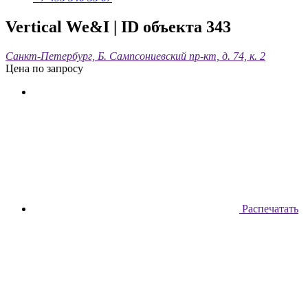
Vertiсal We&I
| ID объекта 343
Санкт-Петербург, Б. Сампсониевский пр-кт, д. 74, к. 2
Цена по запросу
Распечатать