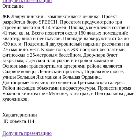
Получить презентацию
Описание
ЖК Лаврушинский - комплекс класса де люкс. Проект
разработан бюро SPEECH. Проектом предусмотрено три
строения высотой 8-14 этажей. Площадь комплекса составит
41 тыс. кв. м. Всего появится около 150 жилых помещений:
квартир, вилл и пентхаусов. Площади варьируются от 63 до
430 кв. м. Подземный двухуровневый паркинг рассчитан на
276 машино-мест. Кроме того, в ЖК построят бесплатный
фитнес-зал с 25-метровым бассейном. Двор-парк будет
закрытым, с детской площадкой и игровой комнатой.
Основными транспортными артериями района являются
Садовое кольцо, Ленинcкий проспект, Подольское шоссе,
улицы Большая Якиманка и Большая Ордынка.
Достопримечательностью является Третьяковская галерея.
Район насыщен объектами инфраструктуры. Провести время
можно в кинотеатре «Музеон», в театрах, в Центральном доме
художников.
Характеристики
ID объекта
114
Получить презентацию