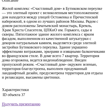
Описание
Жилой комплекс «Счастливый дом» в Бутиковском переулке
— это элитный проект с великолепным местоположением:
дом находится между улицей Остоженка и Пречистенской
набережной, в одном из лучших районов Москвы. Рядом с
домом расположены Зачатьевский монастырь, Кремль,
Храм Христа Спасителя, ЦПКиО им. Горького, сады и
скверы. Пятиэтажное здание жилого комплекса с ярким
фасадом, выполненном из качественной штукатурки с
декором натуральным камнем, выделяется среди элитной
застройки Бутиковского переулка. Здание украшено
эффектными витражами, эркерами и изящными балкончиками
во французском стиле. В доме всего 7 квартир. Территория
дома огорожена, ведется видеонаблюдение. Введен
пропускной режим. «Счастливый дом» окружен зеленью,
территория благоустроена, выполнен продуманный
ландшафтный дизайн, предусмотрена территория для отдыха
и релаксации, высажены цветники.
Характеристики
ID объекта
37
Получить презентацию