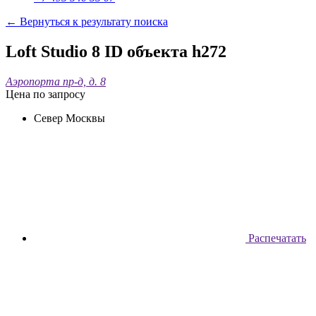
← Вернуться к результату поиска
Loft Studio 8
ID объекта h272
Аэропорта пр-д, д. 8
Цена по запросу
Север Москвы
Распечатать