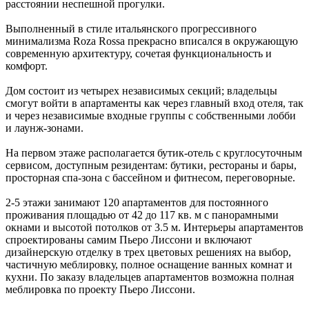
расстоянии неспешной прогулки.
Выполненный в стиле итальянского прогрессивного
минимализма Roza Rossa прекрасно вписался в окружающую
современную архитектуру, сочетая функциональность и
комфорт.
Дом состоит из четырех независимых секций; владельцы
смогут войти в апартаменты как через главный вход отеля, так
и через независимые входные группы с собственными лобби
и лаунж-зонами.
На первом этаже располагается бутик-отель с круглосуточным
сервисом, доступным резидентам: бутики, рестораны и бары,
просторная спа-зона с бассейном и фитнесом, переговорные.
2-5 этажи занимают 120 апартаментов для постоянного
проживания площадью от 42 до 117 кв. м с панорамными
окнами и высотой потолков от 3.5 м. Интерьеры апартаментов
спроектированы самим Пьеро Лиссони и включают
дизайнерскую отделку в трех цветовых решениях на выбор,
частичную меблировку, полное оснащение ванных комнат и
кухни. По заказу владельцев апартаментов возможна полная
меблировка по проекту Пьеро Лиссони.