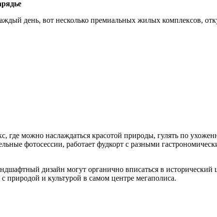
арядье
каждый день, вот несколько премиальных жилых комплексов, отк
кс, где можно наслаждаться красотой природы, гулять по ухоже
тельные фотосессии, работает фудкорт с разными гастрономичес
ландшафтный дизайн могут органично вписаться в исторический ц
 с природой и культурой в самом центре мегаполиса.