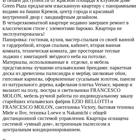
В пешей доступности от Красной площади в клубном доме
Green Plaza предлагаем изысканную квартиру с панорамными
видами на башни Кремля, центр города и красивый
внутренний двор с ландшафтным дизайном.
В четырехкомнатной квартире недавно завершен ремонт в
классическом стиле с элементами барокко. Квартира не
эксплуатировалась!
Панировка: гостиная, кухня, мастер-спальня со своей ванной
и гардеробной, вторая спальня, кабинет, вторая ванная
комната, техническая комната, две просторные теплые
лоджии с имитацией звёздного неба на потолке.
Материалы, использованные в отделке, и мебель
представлены лучшими итальянскими брендами: паркетная
доска из древесины палисандра и мербау, шелковые обои,
гипсовые карнизы, оформленные сусальным золотом, панели
из натурального дерева, кафельная плитка Versace, мрамор и
малахит на полу, люстры и светильники FRANCESCO
MOLON, мебель ручной работы по индивидуальному заказу
старейших итальянских фабрик EZIO BELLOTTI и
FRANCESCO MOLON, сантехника Victory, бытовая техника
Miele и Ilve, техника Loewe и Nakamichi с общей
дистанционной системой управления. Квартира оснащена
системой «умный дом», встроенным пылесосом и
центральным кондиционированием.