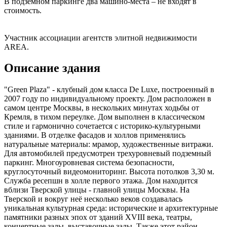
В подземном паркинге два машино-места – не входят в
стоимость.
Участник ассоциации агентств элитной недвижимости
AREA.
Описание здания
"Green Plaza" - клубный дом класса De Luxe, построенный в
2007 году по индивидуальному проекту. Дом расположен в
самом центре Москвы, в нескольких минутах ходьбы от
Кремля, в тихом переулке. Дом выполнен в классическом
стиле и гармонично сочетается с историко-культурными
зданиями. В отделке фасадов и холлов применялись
натуральные материалы: мрамор, художественные витражи.
Для автомобилей предусмотрен трехуровневый подземный
паркинг. Многоуровневая система безопасности,
круглосуточный видеомониторинг. Высота потолков 3,30 м.
Служба ресепшн в холле первого этажа. Дом находится
вблизи Тверской улицы - главной улицы Москвы. На
Тверской и вокруг неё несколько веков создавалась
уникальная культурная среда: исторические и архитектурные
памятники разных эпох от зданий XVIII века, театры,
концертные залы, выставочные залы. Также этот район