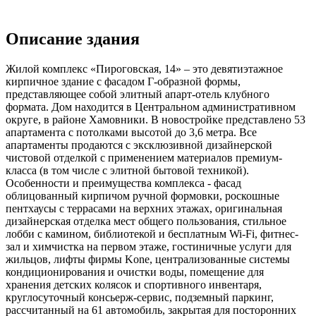
Описание здания
Жилой комплекс «Пироговская, 14» – это девятиэтажное
кирпичное здание с фасадом Г-образной формы,
представляющее собой элитный апарт-отель клубного
формата. Дом находится в Центральном административном
округе, в районе Хамовники. В новостройке представлено 53
апартамента с потолками высотой до 3,6 метра. Все
апартаменты продаются с эксклюзивной дизайнерской
чистовой отделкой с применением материалов премиум-
класса (в том числе с элитной бытовой техникой).
Особенности и преимущества комплекса - фасад
облицованный кирпичом ручной формовки, роскошные
пентхаусы с террасами на верхних этажах, оригинальная
дизайнерская отделка мест общего пользования, стильное
лобби с камином, библиотекой и бесплатным Wi-Fi, фитнес-
зал и химчистка на первом этаже, гостиничные услуги для
жильцов, лифты фирмы Kone, централизованные системы
кондиционирования и очистки воды, помещение для
хранения детских колясок и спортивного инвентаря,
круглосуточный консьерж-сервис, подземный паркинг,
рассчитанный на 61 автомобиль, закрытая для посторонних