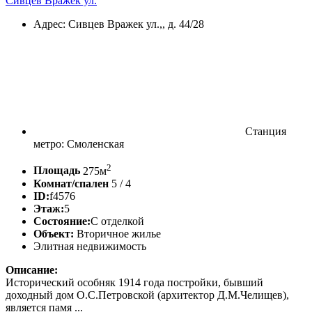
Сивцев Вражек ул.
Адрес: Сивцев Вражек ул.,, д. 44/28
Станция
метро: Смоленская
2
Площадь
275м
Комнат/спален
5 / 4
ID:
f4576
Этаж:
5
Состояние:
С отделкой
Объект:
Вторичное жилье
Элитная недвижимость
Описание:
Исторический особняк 1914 года постройки, бывший
доходный дом О.С.Петровской (архитектор Д.М.Челищев),
является памя ...