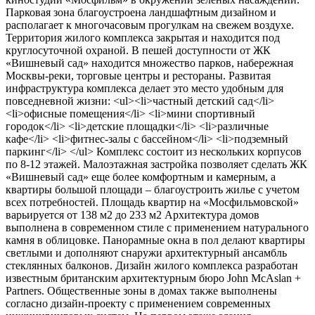
Парковая зона благоустроена ландшафтным дизайном и
располагает к многочасовым прогулкам на свежем воздухе.
Территория жилого комплекса закрытая и находится под
круглосуточной охраной. В пешей доступности от ЖК
«Вишневый сад» находится множество парков, набережная
Москвы-реки, торговые центры и рестораны. Развитая
инфраструктура комплекса делает это место удобным для
повседневной жизни: <ul><li>частный детский сад</li>
<li>офисные помещения</li> <li>мини спортивный
городок</li> <li>детские площадки</li> <li>различные
кафе</li> <li>фитнес-залы с бассейном</li> <li>подземный
паркинг</li> </ul> Комплекс состоит из нескольких корпусов
по 8-12 этажей. Малоэтажная застройка позволяет сделать ЖК
«Вишневый сад» еще более комфортным и камерным, а
квартиры большой площади – благоустроить жилье с учетом
всех потребностей. Площадь квартир на «Мосфильмовской»
варьируется от 138 м2 до 233 м2 Архитектура домов
выполнена в современном стиле с применением натурального
камня в облицовке. Панорамные окна в пол делают квартиры
светлыми и дополняют снаружи архитектурный ансамбль
стеклянных балконов. Дизайн жилого комплекса разработан
известным британским архитектурным бюро John McAslan +
Partners. Общественные зоны в домах также выполнены
согласно дизайн-проекту с применением современных