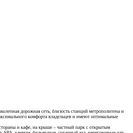
колепная дорожная сеть, близость станций метрополитена и
аксимального комфорта владельцев и имеют оптимальные
стораны и кафе, на крыше – частный парк с открытым
я, SPA, хаммам, бильярдная, сигарный зал, переговорная для