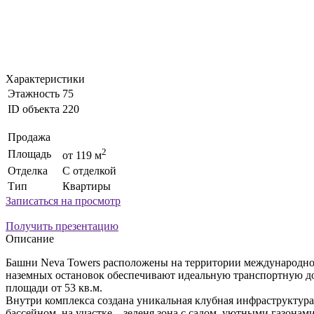
Характеристики
Этажность
75
ID объекта
220
Продажа
2
Площадь
от 119 м
Отделка
С отделкой
Тип
Квартиры
Записаться на просмотр
Получить презентацию
Описание
Башни Neva Towers расположены на территории международного
наземных остановок обеспечивают идеальную транспортную до
площади от 53 кв.м.
Внутри комплекса создана уникальная клубная инфраструктура 
бассейном, на участке – зеленя зона с садом, уютными газонам