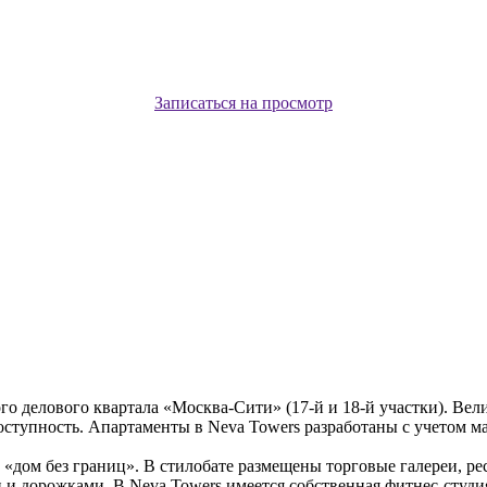
Записаться на просмотр
 делового квартала «Москва-Сити» (17-й и 18-й участки). Вели
ступность. Апартаменты в Neva Towers разработаны с учетом м
«дом без границ». В стилобате размещены торговые галереи, ре
и и дорожками. В Neva Towers имеется собственная фитнес-студи