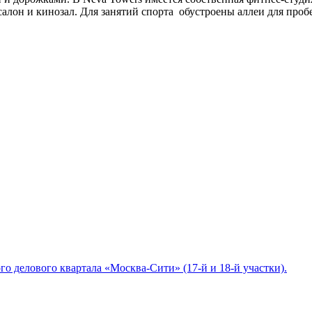
салон и кинозал. Для занятий спорта обустроены аллеи для про
 делового квартала «Москва-Сити» (17-й и 18-й участки).