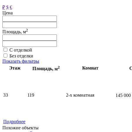
₽
$
€
Цена
2
Площадь, м
С отделкой
Без отделки
Показать фильтры
2
Этаж
Комнат
С
Площадь
, м
33
119
2-x комнатная
145 000
Подробнее
Похожие объекты