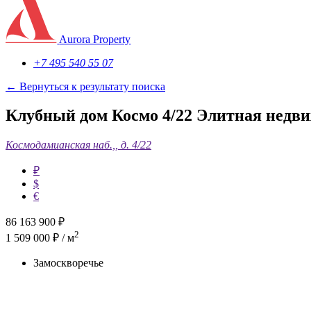
Aurora Property
+7 495 540 55 07
← Вернуться к результату поиска
Клубный дом Космо 4/22 Элитная недви
Космодамианская наб.,, д. 4/22
₽
$
€
86 163 900
₽
2
1 509 000 ₽ / м
Замоскворечье